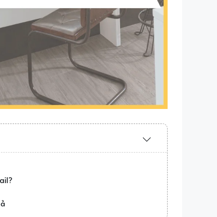
Expand
/
Collapse
ail?
uả