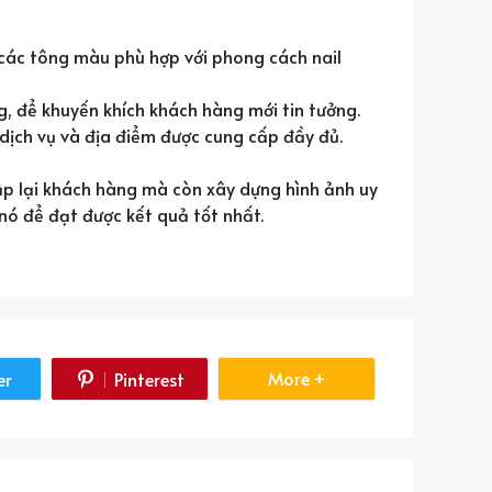
 các tông màu phù hợp với phong cách nail
, để khuyến khích khách hàng mới tin tưởng.
dịch vụ và địa điểm được cung cấp đầy đủ.
ập lại khách hàng mà còn xây dựng hình ảnh uy
nó để đạt được kết quả tốt nhất.
Share More
More +
er
Pinterest
re
Share
on
tter
Pinterest