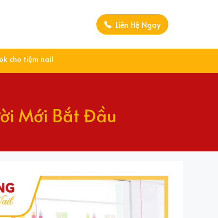
Liên Hệ Ngay
k cho tiệm nail
ời Mới Bắt Đầu