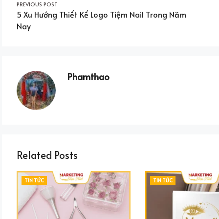
Post
PREVIOUS POST
5 Xu Hướng Thiết Kế Logo Tiệm Nail Trong Năm
navigation
Nay
Phamthao
Related Posts
CATEGORIES
CATEGORIES
TIN TỨC
TIN TỨC