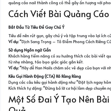
quảng cáo nail thành công có thể gây ấn tượng với phon
Cách Viết Bài Quảng Cáo 
Bắt Đầu Từ Tiêu Đề Gay Chú Ý
Tiêu đề nên rút gọn, gây chú ý và tập trung vào lợi ích 
Ví dụ:
“Dịch Sang Trọng – Tô Điểm Phong Cách Riêng Củ
Sử dụng Ngôn ngữ Gần
Khách hàng tiềm năng có xu hướng thích các bài viết q
từ nhẹ nhàng, táo bạo giác giác gắn kết.
Ví dụ:
“Hãy để Han Nails chăm sóc vẻ đẹp của bạn với nh
Kêu Gọi Hành Động (CTA) Rõ Ràng Ràng
Dụng các câu kêu gọi hành động như “Đặt lịch ngay hôm 
Kích thích tự động: “Đừng bỏ lỡ cơ hội làm đẹp chuyên 
Một Số Đai Ý Tạo Nên Bài
Quả