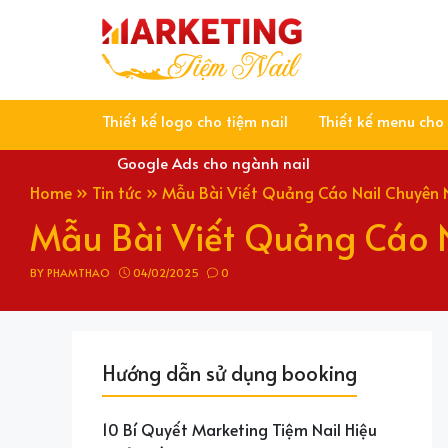
Skip
to
content
Thiết kế logo cho tiệm nail
Thiết kế menu cho 
Google Ads cho ngành nail
Home
»
Tin tức
»
Mẫu Bài Viết Quảng Cáo Nail Chuyên 
Mẫu Bài Viết Quảng Cáo 
BY
PHAMTHAO
04/02/2025
0
Hướng dẫn sử dụng booking
10 Bí Quyết Marketing Tiệm Nail Hiệu